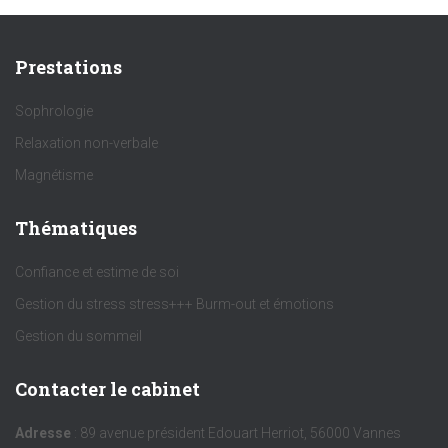
Prestations
Sophrologie
Relaxation non-verbale
Magnétisme
Thématiques
Confiance et estime de soi
Gestion du stress stress+++ Burm-out et émotions
Gestion du sommeil
Contacter le cabinet
Adresse
: 89 avenue président Edouart Herriot, 56000 Vannes