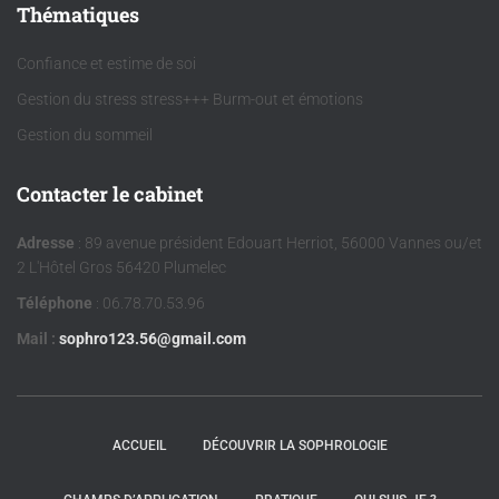
Thématiques
Confiance et estime de soi
Gestion du stress stress+++ Burm-out et émotions
Gestion du sommeil
Contacter le cabinet
Adresse
: 89 avenue président Edouart Herriot, 56000 Vannes ou/et
2 L'Hôtel Gros 56420 Plumelec
Téléphone
: 06.78.70.53.96
Mail :
sophro123.56@gmail.com
ACCUEIL
DÉCOUVRIR LA SOPHROLOGIE