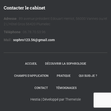
Contacter le cabinet
Adresse
: 89 avenue président Edouart Herriot, 56000 Vannes ou/et
2 L'Hôtel Gros 56420 Plumelec
Téléphone
: 06.78.70.53.96
Mail :
sophro123.56@gmail.com
ACCUEIL
DÉCOUVRIR LA SOPHROLOGIE
CHAMPS D’APPLICATION
PRATIQUE
QUI SUIS-JE ?
CONTACT
TÉMOIGNAGES
Hestia | Développé par
ThemeIsle