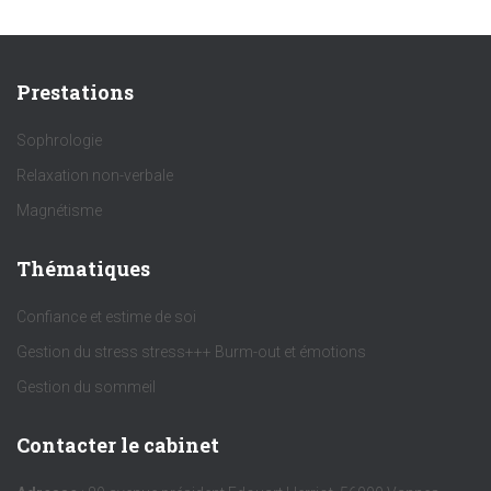
Prestations
Sophrologie
Relaxation non-verbale
Magnétisme
Thématiques
Confiance et estime de soi
Gestion du stress stress+++ Burm-out et émotions
Gestion du sommeil
Contacter le cabinet